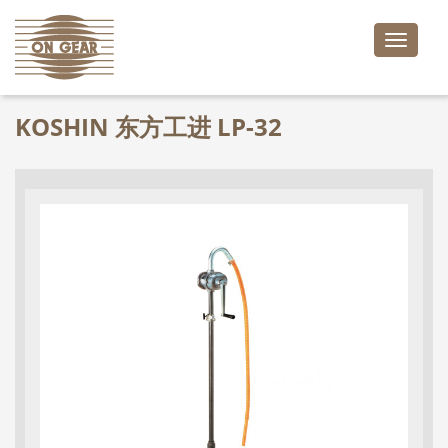
Toggle
naviga
KOSHIN 东方工进 LP-32