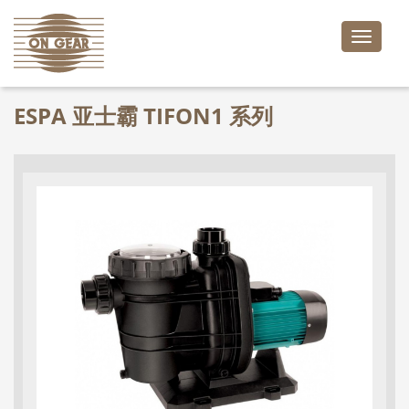
Toggle
naviga
ESPA 亚士霸 TIFON1 系列