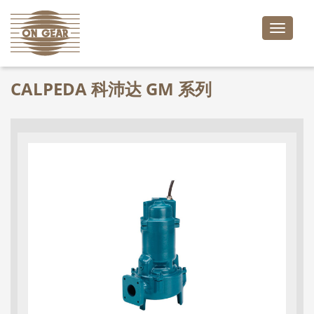
Toggle
naviga
CALPEDA 科沛达 GM 系列