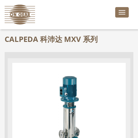
Toggle
naviga
CALPEDA 科沛达 MXV 系列