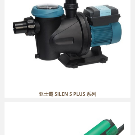
more
亚士霸 SILEN S PLUS 系列
LEISTER 莱丹 TRAIC ST
more