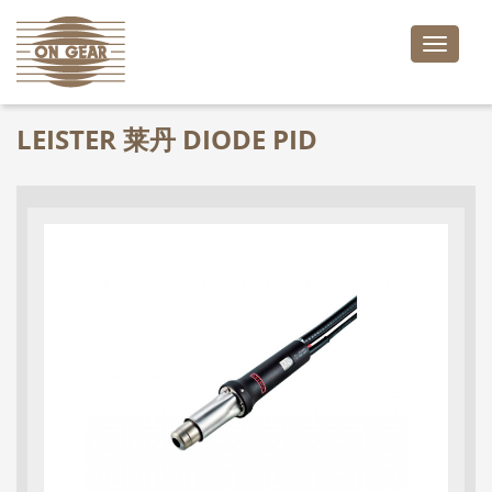
Toggle
naviga
LEISTER 莱丹 DIODE PID