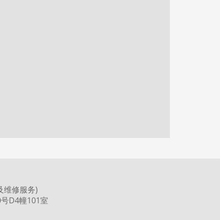
及维修服务)
号D4幢101室