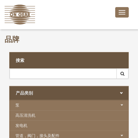
Toggle
naviga
品牌
搜索
产品类别
泵
高压清洗机
发电机
管道，阀门，接头及配件