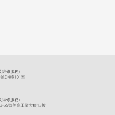
及維修服務)
號D4幢101室
及維修服務)
3-55號美高工業大廈13樓