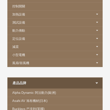
控制開關
加熱設備
測試設備
動力傳動
定位設備
減震
小型電機
風扇/鼓風機
產品品牌
Alpha Dynamic 阿法動力(歐洲)
Asahi AV 旭有機材(日本)
Buckleys 巴克利(英國)