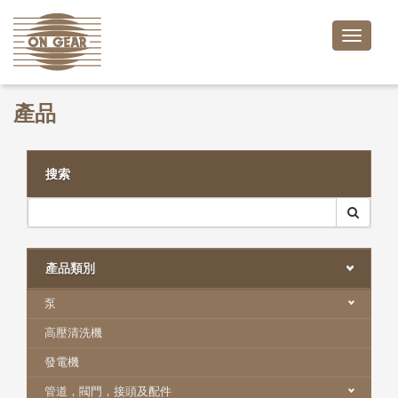
Toggle
naviga
產品
搜索
產品類別
泵
高壓清洗機
發電機
管道，閥門，接頭及配件