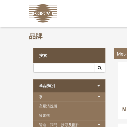
品牌
Met
搜索
產品類別
泵
高壓清洗機
M
發電機
管道，閥門，接頭及配件