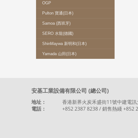
OGP
Pulton 寶通(日本)
Samoa (西班牙)
SERO 水龍(德國)
ShinMaywa 新明和(日本)
Yamada 山田(日本)
安基工業設備有限公司 (總公司)
地址：
香港新界火炭禾盛街11號中建電訊
電話：
+852 2387 8238 / 銷售熱綫 +852 2