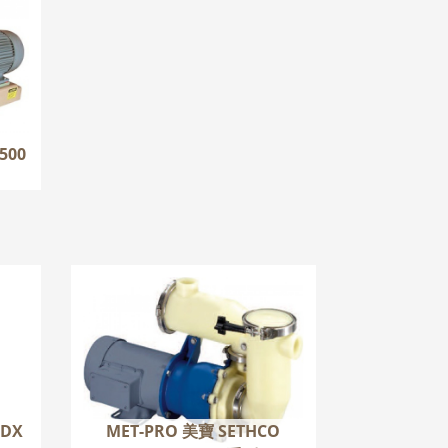
OC
500
 ZDX
MET-PRO 美寶 SETHCO
PMSP KMSP 系列
更多
ZDX
MET-PRO 美寶 SETHCO