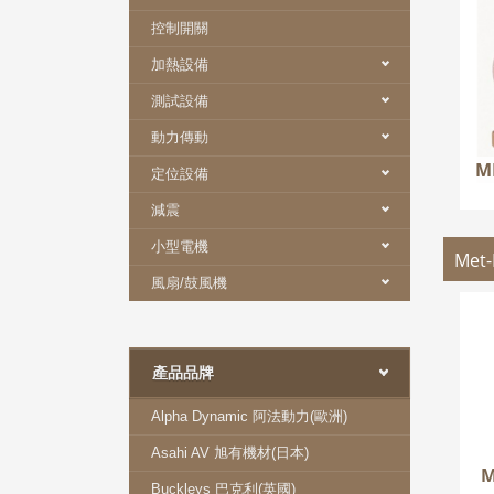
控制開關
加熱設備
測試設備
動力傳動
M
定位設備
減震
小型電機
Met
風扇/鼓風機
ME
產品品牌
Alpha Dynamic 阿法動力(歐洲)
Asahi AV 旭有機材(日本)
M
Buckleys 巴克利(英國)