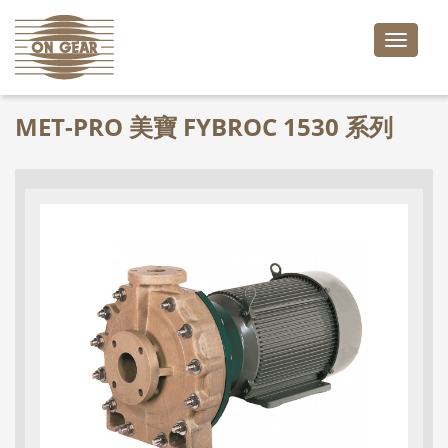
Toggle
naviga
MET-PRO 美寶 FYBROC 1530 系列