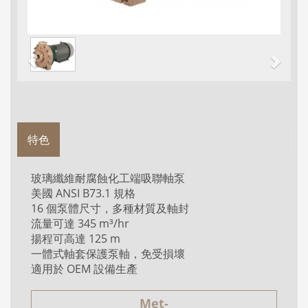
特色
玻璃纖維耐腐蝕化工端吸聯軸泵
美國 ANSI B73.1 規格
16 個泵體尺寸，多種材質及軸封
流量可達 345 m³/hr
揚程可高達 125 m
一體式軸套保護泵軸，免受損壞
適用於 OEM 設備生產
Met-