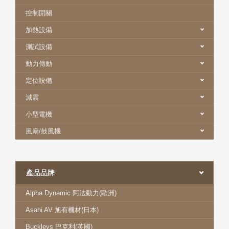
控制開關
加熱設備
測試設備
動力傳動
定位設備
減震
小型電機
風扇/鼓風機
產品品牌
Alpha Dynamic 阿法動力(歐洲)
Asahi AV 旭有機材(日本)
Buckleys 巴克利(英國)