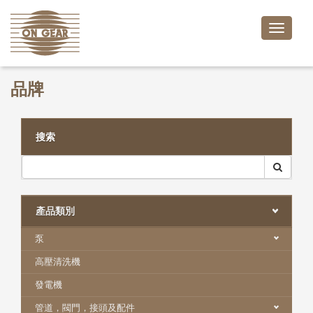
Toggle
naviga
品牌
搜索
產品類別
泵
高壓清洗機
發電機
管道，閥門，接頭及配件