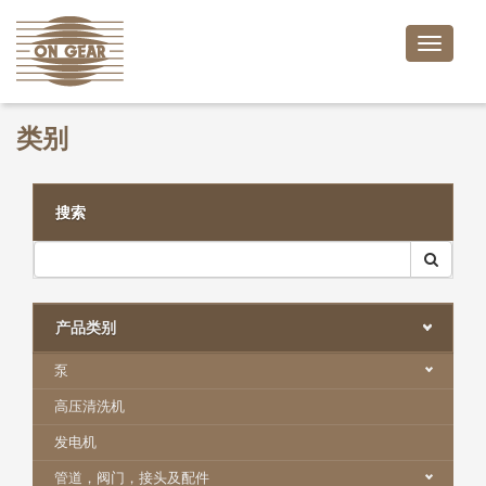
Toggle
naviga
类别
搜索
产品类别
泵
高压清洗机
发电机
管道，阀门，接头及配件