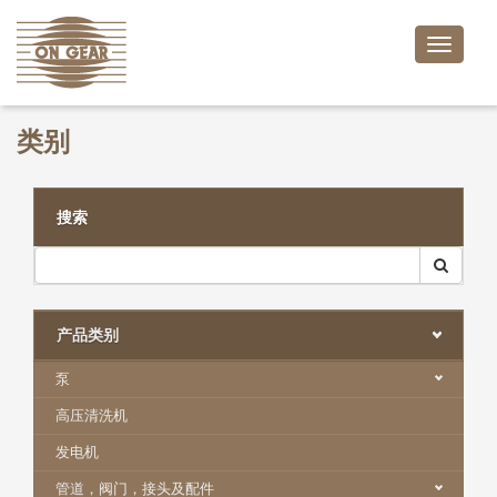
Toggle
naviga
类别
搜索
产品类别
泵
高压清洗机
发电机
管道，阀门，接头及配件