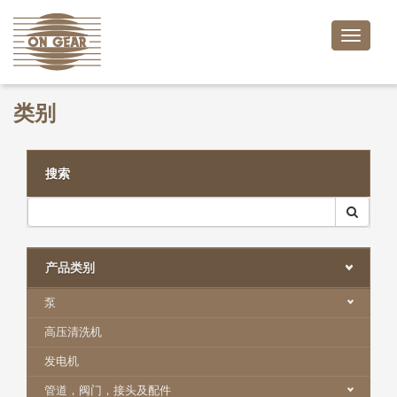
Toggle
naviga
类别
搜索
产品类别
泵
高压清洗机
发电机
管道，阀门，接头及配件