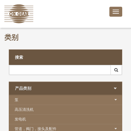
Toggle
naviga
类别
搜索
产品类别
泵
高压清洗机
发电机
管道，阀门，接头及配件