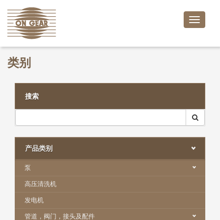
Toggle
naviga
类别
搜索
产品类别
泵
高压清洗机
发电机
管道，阀门，接头及配件