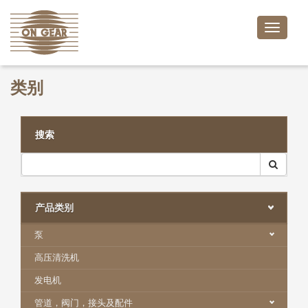
Toggle
naviga
类别
搜索
产品类别
泵
高压清洗机
发电机
管道，阀门，接头及配件